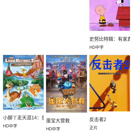
史努比特辑：有家真
HD中字
小脚丫走天涯14：勇者之旅
反击者2
蛋宝大营救
HD中字
正片
HD中字