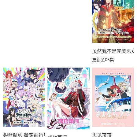
虽然我不是完美恶女
更新至05集
再见菈菈
碧蓝航线 微速前行第二季