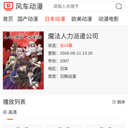
风车动漫
首页
国产动漫
日本动漫
欧美动漫
动漫电影
魔法人力派遣公司
状态：
全24集
更新：
2026-05-11 13:20
年份：
2007
地区：
日本
类型：
日韩动漫
播放列表
倒序
高清