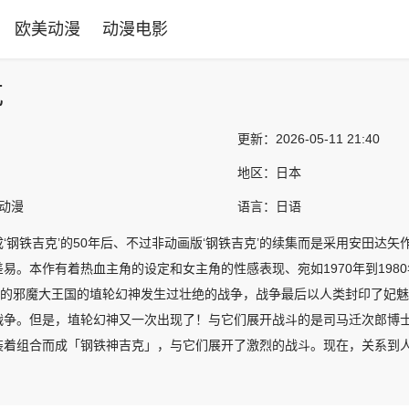
欧美动漫
动漫电影
克
更新：
2026-05-11 21:40
地区：
日本
韩动漫
语言：
日语
‘钢铁吉克’的50年后、不过非动画版‘钢铁吉克’的续集而是采用安田达
易。本作有着热血主角的设定和女主角的性感表现、宛如1970年到19
率领的邪魔大王国的埴轮幻神发生过壮绝的战争，战争最后以人类封印了妃
争。但是，埴轮幻神又一次出现了！与它们展开战斗的是司马迁次郎博士率领的B
装着组合而成「钢铁神吉克」，与它们展开了激烈的战斗。现在，关系到