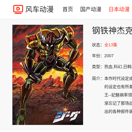
风车动漫
首页
国产动漫
日本动漫
钢铁神杰
状态：
全13集
年份：
2007
类型：
热血,科幻,日
简介：
本作时代设定成
的设定也有所差
王--妃魅祸
渐忘记了那场战
出的各种部件