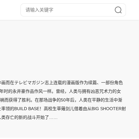
矢作画而在テレビマガジン志上连载的漫画版作为续篇、一部份角色
80年时的永井豪作品作风一样。曾经，人类与拥有凶恶咒术力的女
魅祸而获得了胜利。在那场战争的50年后，人类在平静的生活中渐
UILD BASE！高校生草薙剑儿借着由从BIG SHOOTER射
人类存亡的新的战斗开始了……