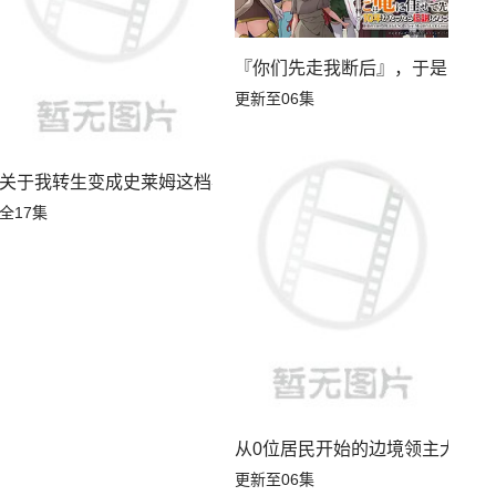
『你们先走我断后』，于是10年
更新至06集
关于我转生变成史莱姆这档事第四季
全17集
从0位居民开始的边境领主大人
更新至06集