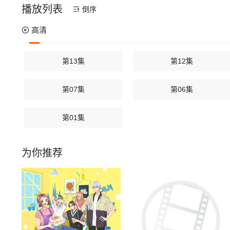
播放列表
倒序
高清
第13集
第12集
第07集
第06集
第01集
为你推荐