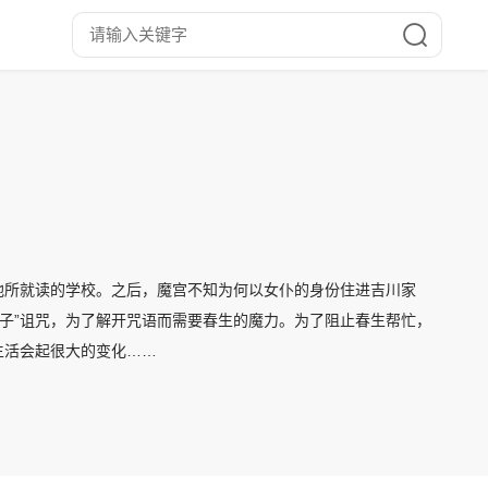
他所就读的学校。之后，魔宫不知为何以女仆的身份住进吉川家
镜子”诅咒，为了解开咒语而需要春生的魔力。为了阻止春生帮忙，
生活会起很大的变化……