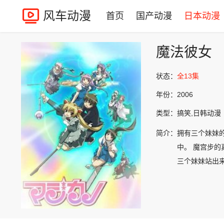
风车动漫
首页
国产动漫
日本动漫
魔法彼女
状态：
全13集
年份：
2006
类型：
搞笑,日韩动漫
简介：
拥有三个妹妹
中。 魔宫步
三个妹妹站出