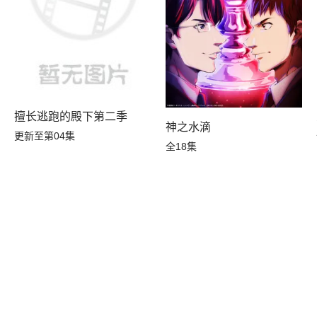
擅长逃跑的殿下第二季
神之水滴
更新至第04集
全18集