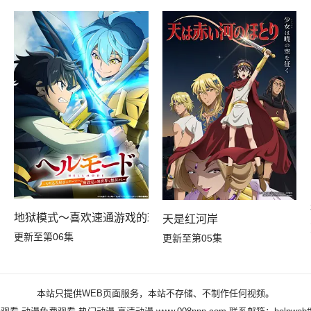
玩家在废设定异世界无双～第二季
地狱模式～喜欢速通游戏的玩家在废设定异世界无双～第2季
天是红河岸
更新至第06集
更新至第05集
本站只提供WEB页面服务，本站不存储、不制作任何视频。