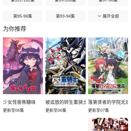
第101-102集
第99-100集
第97-98集
第95-96集
第93-94集
第91-92集
展开全部
为你推荐
第89-90集
第87-88集
第85-86集
第83-84集
第81-82集
第79-80集
第77-78集
第75-76集
第73-74集
第71-72集
第69-70集
第67-68集
第65-66集
第63-64集
第61-62集
少女怪兽焦糖味
落第贤者的学院无双
被追放的转生重骑士用游戏知识开无双
更新至06集
更新至07集
更新至06集
第59-60集
第57-58集
第55-56集
第53-54集
第51-52集
第49-50集