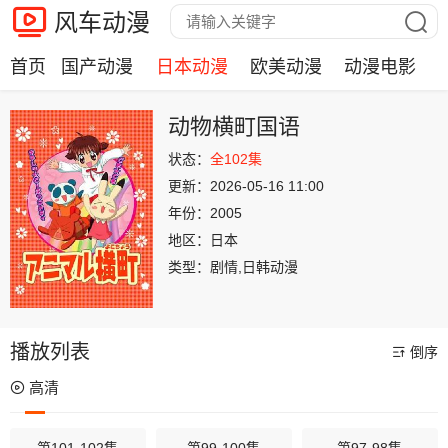
风车动漫
首页
国产动漫
日本动漫
欧美动漫
动漫电影
动物横町国语
状态：
全102集
更新：
2026-05-16 11:00
年份：
2005
地区：
日本
类型：
剧情,日韩动漫
播放列表
倒序
高清