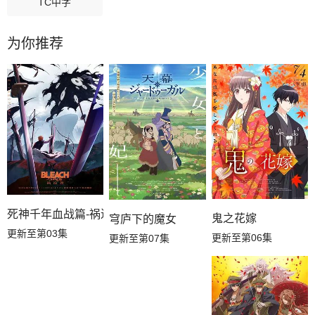
TC中字
为你推荐
死神千年血战篇-祸进谭-
鬼之花嫁
穹庐下的魔女
更新至第03集
更新至第06集
更新至第07集