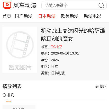
风车动漫
首页
国产动漫
日本动漫
欧美动漫
动漫电影
机动战士高达闪光的哈萨维
喀耳刻的魔女
状态：
TC中字
更新：
2026-05-16 13:01
年份：
2026
地区：
日本
类型：
日韩动漫
播放列表
倒序
非凡