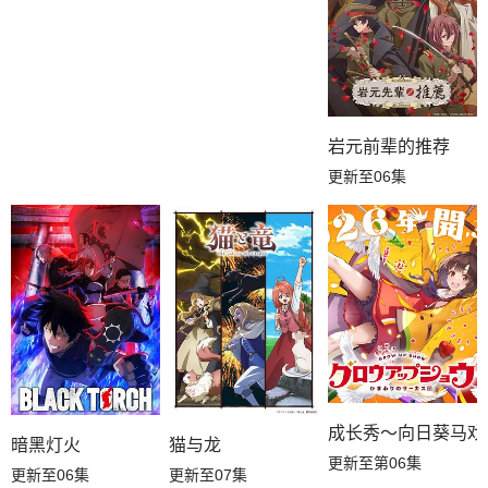
岩元前辈的推荐
更新至06集
成长秀～向日葵马戏
暗黑灯火
猫与龙
更新至第06集
更新至06集
更新至07集