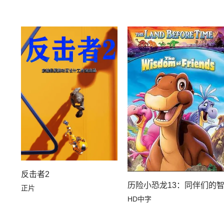
反击者2
历险小恐龙13：同伴们的
正片
HD中字