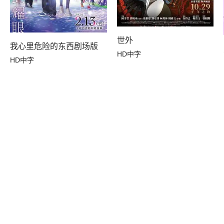
世外
我心里危险的东西剧场版
HD中字
HD中字