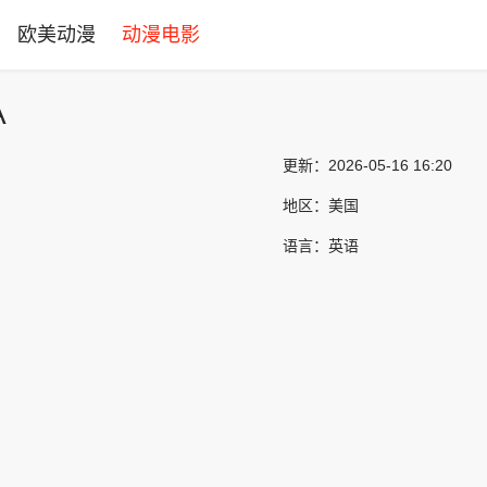
欧美动漫
动漫电影
A
更新：
2026-05-16 16:20
地区：
美国
语言：
英语