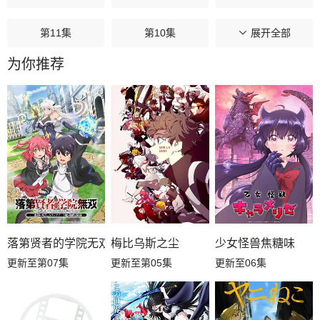
第11集
第10集
第09集
展开全部
为你推荐
第08集
第07集
第06集
第05集
第04集
第03集
第02集
第01集
落第贤者的学院无双第二回转生，S等级作弊魔术师冒险记
梅比乌斯之尘
少女怪兽焦糖味
更新至第07集
更新至第05集
更新至06集