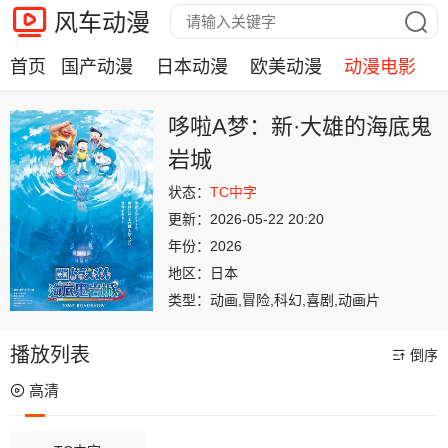
风车动漫
首页
国产动漫
日本动漫
欧美动漫
动漫电影
哆啦A梦：新·大雄的海底鬼
岩城
状态：
TC中字
更新：
2026-05-22 20:20
年份：
2026
地区：
日本
类型：
动画,冒险,科幻,喜剧,动画片
播放列表
倒序
高清