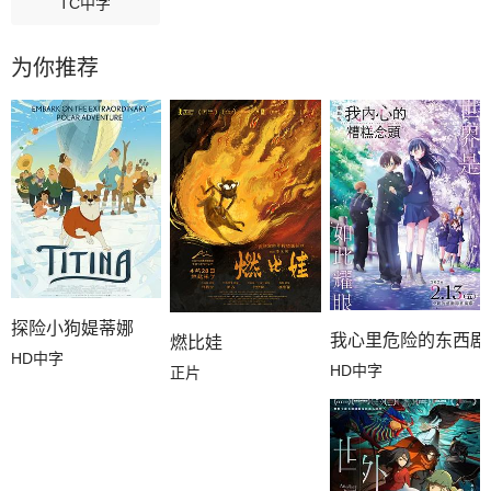
TC中字
为你推荐
探险小狗媞蒂娜
我心里危险的东西剧
燃比娃
HD中字
HD中字
正片