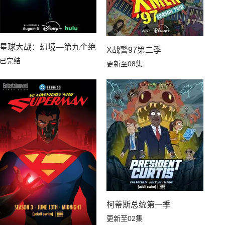
季国语
星球大战：幻境—第九个绝地武士
X战警97第二季
已完结
更新至08集
柯蒂斯总统第一季
更新至02集