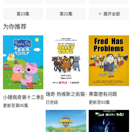
第23集
第22集
第21集
展开全部
为你推荐
第20集
第19集
第18集
第17集
第16集
第15集
第14集
第13集
第12集
第11集
第10集
第09集
瑞奇·热维斯之街猫一族
弗雷德有问题
第08集
第07集
第06集
小猪佩奇第十二季国语
已完结
更新至03集
更新至第05集
第05集
第04集
第03集
第02集
第01集