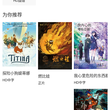
HD国语
为你推荐
探险小狗媞蒂娜
我心里危险的东西剧
燃比娃
HD中字
HD中字
正片