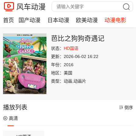
风车动漫
首页
国产动漫
日本动漫
欧美动漫
动漫电影
芭比之狗狗奇遇记
状态：
HD国语
更新：
2026-06-02 16:22
年份：
2016
地区：
美国
类型：
动画,动画片
播放列表
倒序
高清