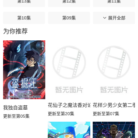
第13集
第12集
第11集
第10集
第09集
第08集
展开全部
为你推荐
第07集
第06集
第05集
第04集
第03集
第02集
第01集
花仙子之魔法香对论
花样少男少女第二季
我独自盗墓
更新至第20集
更新至第07集
更新至第05集