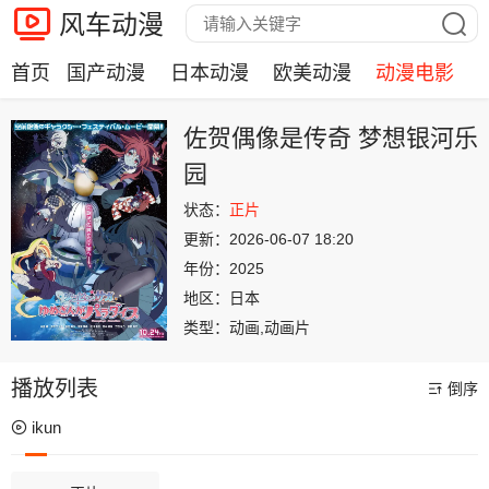
风车动漫
首页
国产动漫
日本动漫
欧美动漫
动漫电影
佐贺偶像是传奇 梦想银河乐
园
状态：
正片
更新：
2026-06-07 18:20
年份：
2025
地区：
日本
类型：
动画,动画片
播放列表
倒序
ikun