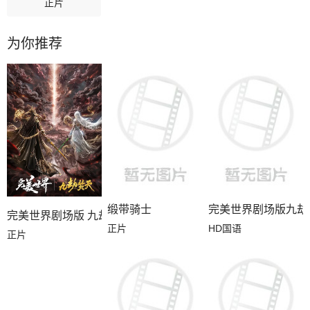
正片
为你推荐
缎带骑士
完美世界剧场版九劫
完美世界剧场版 九劫焚天
正片
HD国语
正片