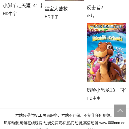
小脚丫走天涯14：勇者之旅
反击者2
蛋宝大营救
HD中字
正片
HD中字
历险小恐龙13：同
HD中字
本站只提供WEB页面服务，本站不存储、不制作任何视频。
风车动漫,动漫在线观看,动漫免费观看,热门动漫,高清动漫
www.008nnn.co