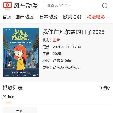
风车动漫
首页
国产动漫
日本动漫
欧美动漫
动漫电影
我住在凡尔赛的日子2025
状态：
正片
更新：
2026-06-10 17:41
年份：
2025
地区：
卢森堡,法国
类型：
动画,家庭,动画片
播放列表
倒序
ikun
正片