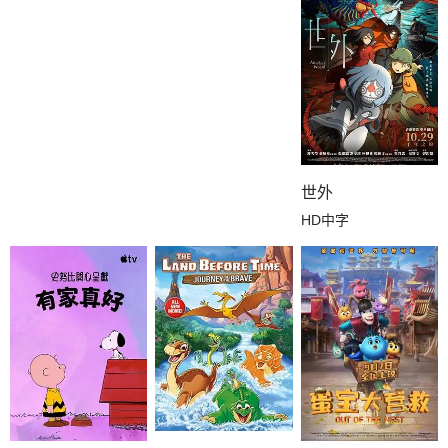
世外
HD中字