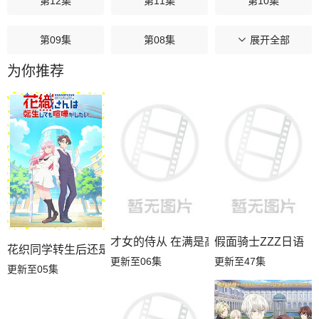
第12集
第11集
第10集
第09集
第08集
第07集
展开全部
为你推荐
第06集
第05集
第04集
第03集
第02集
第01集
才女的侍从 在满是高岭之花的贵族学校
假面骑士ZZZ日语
花织同学转生后还是想干架
更新至06集
更新至47集
更新至05集