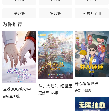
第57集
第56集
第55集
展开全部
为你推荐
第54集
第53集
第52集
第51集
第50集
第49集
第48集
第47集
第46集
第45集
第44集
第43集
第42集
第41集
第40集
开心锤锤世界
斗罗大陆2：绝世唐门
游戏BUG修复中
更新至66集
更新至165集
第39集
第38集
第37集
更新至09集
第36集
第35集
第34集