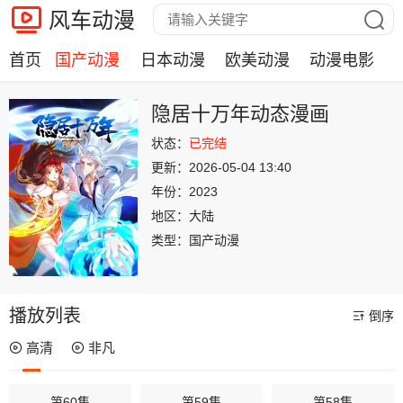
风车动漫
首页
国产动漫
日本动漫
欧美动漫
动漫电影
隐居十万年动态漫画
状态：
已完结
更新：
2026-05-04 13:40
年份：
2023
地区：
大陆
类型：
国产动漫
播放列表
倒序
高清
非凡
第60集
第59集
第58集