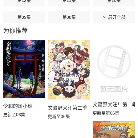
第12集
第11集
第10集
第09集
第08集
第07集
展开全部
为你推荐
第06集
第05集
第04集
第03集
第02集
第01集
文豪野犬汪！第二季
令和的斑小姐
文豪野犬汪第二季
更新至第06集
更新至06集
更新至06集