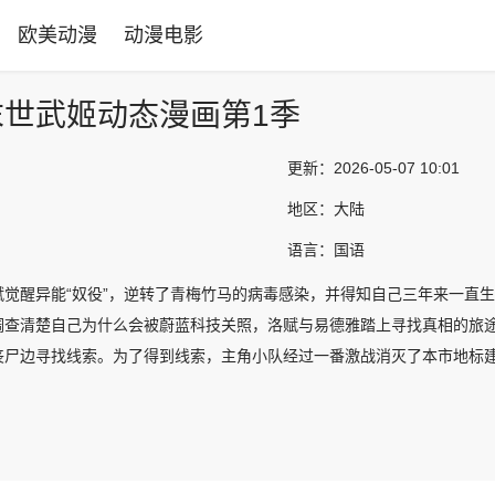
欧美动漫
动漫电影
世武姬动态漫画第1季
更新：
2026-05-07 10:01
地区：
大陆
语言：
国语
赋觉醒异能“奴役”，逆转了青梅竹马的病毒感染，并得知自己三年来一直
调查清楚自己为什么会被蔚蓝科技关照，洛赋与易德雅踏上寻找真相的旅
丧尸边寻找线索。为了得到线索，主角小队经过一番激战消灭了本市地标