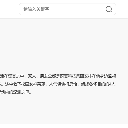
生活在谎言之中，家人，朋友全都是蔚蓝科技集团安排在他身边监视
途。途中救下校园女神莱莎，人气偶像柯思怡，组成各怀目的的4人
建筑内的深渊之母。