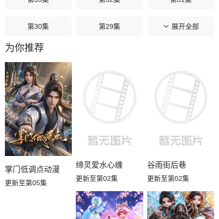
第30集
第29集
第28集
展开全部
为你推荐
第27集
第26集
第25集
第24集
第23集
第22集
第21集
第20集
第19集
第18集
第17集
第16集
第15集
第14集
第13集
缔灵爱水心缠
谷雨街后巷
掌门低调点动漫
更新至第02集
更新至第02集
更新至第05集
第12集
第11集
第10集
第09集
第08集
第07集