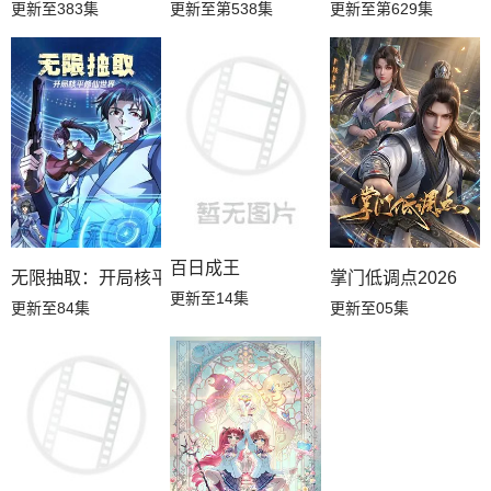
更新至383集
更新至第538集
更新至第629集
百日成王
无限抽取：开局核平修仙世界动态漫画
掌门低调点2026
更新至14集
更新至84集
更新至05集