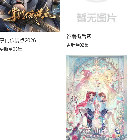
谷雨街后巷
掌门低调点2026
更新至02集
更新至05集