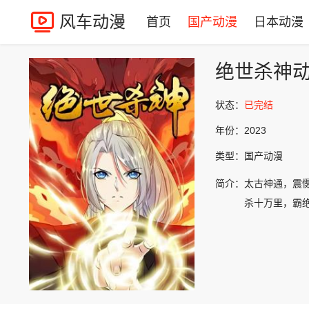
风车动漫
首页
国产动漫
日本动漫
绝世杀神
状态：
已完结
年份：
2023
类型：
国产动漫
简介：
太古神通，震
杀十万里，霸绝八荒