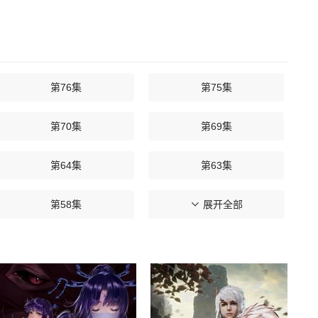
第76集
第75集
第70集
第69集
第64集
第63集
第58集
第57集
展开全部
第52集
第51集
第46集
第45集