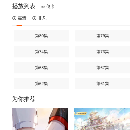
播放列表
倒序
高清
非凡
第80集
第79集
第74集
第73集
第68集
第67集
第62集
第61集
为你推荐
第56集
第55集
第50集
第49集