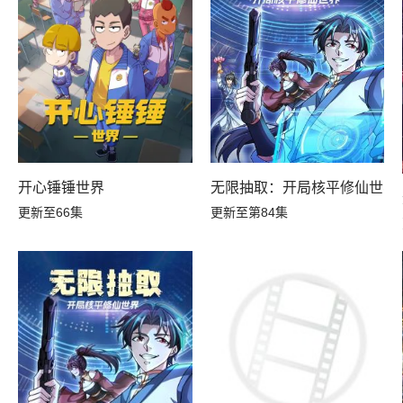
第42集
第41集
第36集
第35集
第30集
第29集
第24集
第23集
无限抽取：开局核平修仙世界
开心锤锤世界
第18集
第17集
更新至第84集
更新至66集
第12集
第11集
第06集
第05集