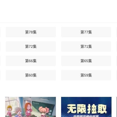
第78集
第77集
第72集
第71集
第66集
第65集
第60集
第59集
第54集
第53集
第48集
第47集