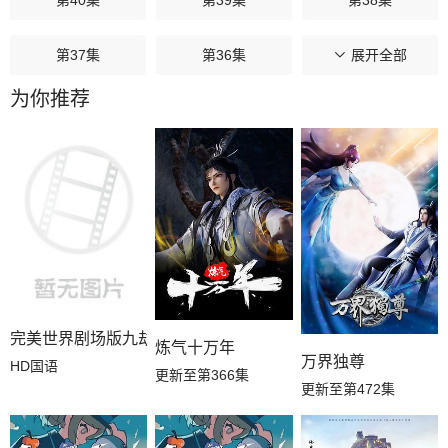
第40集
第39集
第38集
第37集
第36集
第35集
展开全部
为你推荐
第34集
第33集
第32集
第31集
第30集
第29集
第28集
第27集
第26集
第25集
第24集
第23集
第22集
第21集
第20集
完美世界剧场版九劫焚天
炼气十万年
万界独尊
HD国语
更新至第366集
第19集
第18集
第17集
更新至第472集
第16集
第15集
第14集