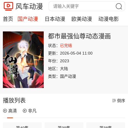
风车动漫
首页
国产动漫
日本动漫
欧美动漫
动漫电影
都市最强仙尊动态漫画
状态：
已完结
更新：
2026-05-04 11:00
年份：
2023
地区：
大陆
类型：
国产动漫
播放列表
倒序
高清
非凡