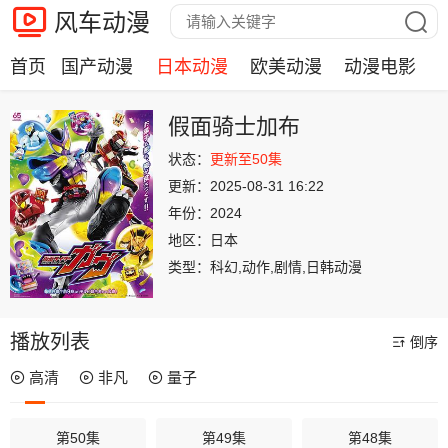
风车动漫
首页
国产动漫
日本动漫
欧美动漫
动漫电影
假面骑士加布
状态：
更新至50集
更新：
2025-08-31 16:22
年份：
2024
地区：
日本
类型：
科幻,动作,剧情,日韩动漫
播放列表
倒序
高清
非凡
量子
第50集
第49集
第48集