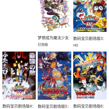
第23集
第22集
第21集
第20集
第19集
第18集
第17集
第16集
第15集
梦想成为魔法少女
数码宝贝剧场版3：
已完结
HD
第14集
第13集
第12集
第11集
第10集
第09集
第08集
第07集
第06集
第05集
第04集
第03集
第02集
第01集
数码宝贝剧场版4：超恶魔兽的反击
数码宝贝剧场版6：
数码宝贝剧场版5：冒险者的战斗