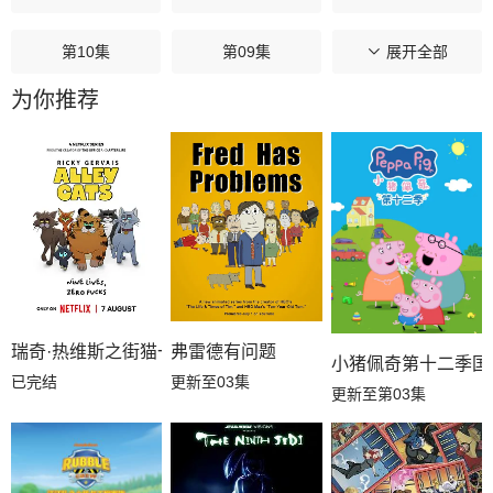
第10集
第09集
第08集
展开全部
为你推荐
第07集
第06集
第05集
第04集
第03集
第02集
第01集
瑞奇·热维斯之街猫一族
弗雷德有问题
小猪佩奇第十二季国
已完结
更新至03集
更新至第03集