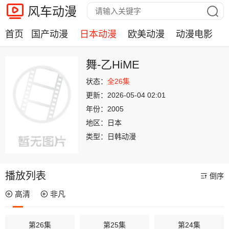
风车动漫
首页
国产动漫
日本动漫
欧美动漫
动漫电影
舞-乙HiME
状态：
全26集
更新：
2026-05-04 02:01
年份：
2005
地区：
日本
类型：
日韩动漫
播放列表
倒序
高清
非凡
第26集
第25集
第24集