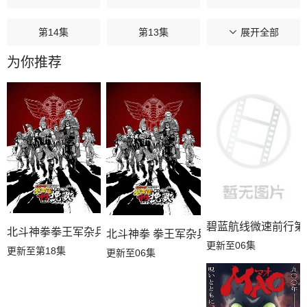
第14集
第13集
第12集
展开全部
为你推荐
第11集
第10集
第09集
第08集
第07集
第06集
第05集
第04集
第03集
第02集
第01集
碧蓝航线微速前行第
北斗神拳拳王军杂兵们的挽歌
北斗神拳 拳王军杂兵们的挽歌
更新至06集
更新至第18集
更新至06集