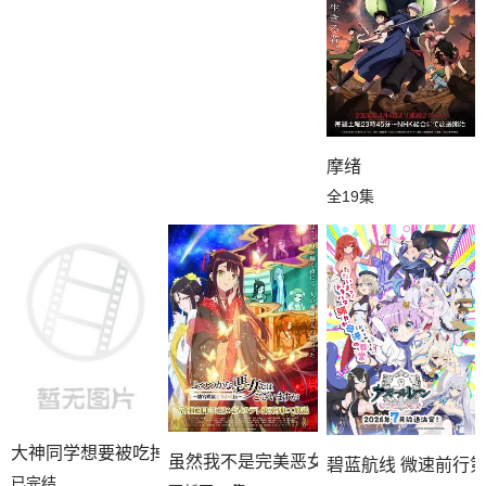
摩绪
全19集
大神同学想要被吃掉BD版
虽然我不是完美恶女～雏宫蝶鼠替换传～
碧蓝航线 微速前行
已完结