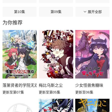
第10集
第09集
第08集
展开全部
为你推荐
第07集
第06集
第05集
第04集
第03集
第02集
第01集
落第贤者的学院无双第二回转生，S等级作弊魔术师冒险记
梅比乌斯之尘
少女怪兽焦糖味
更新至第07集
更新至第05集
更新至06集