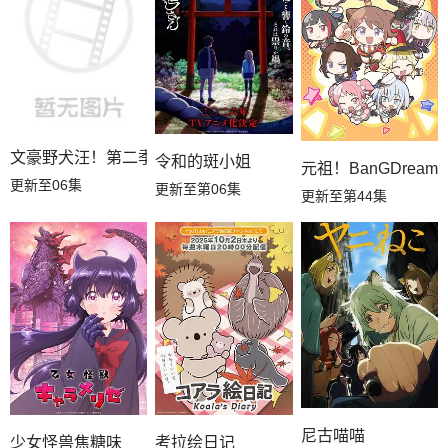
文豪野犬汪！第二季
令和的斑小姐
元祖！BanGDream
更新至06集
更新至第06集
更新至第44集
尼古喵喵
少女怪兽焦糖味
考拉绘日记