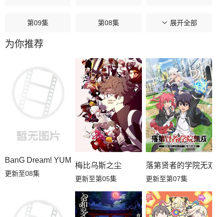
第09集
第08集
第07集
展开全部
为你推荐
第06集
第05集
第04集
第03集
第02集
第01集
BanG Dream! YUME∞MITA
梅比乌斯之尘
落第贤者的学院无双
更新至08集
更新至第05集
更新至第07集