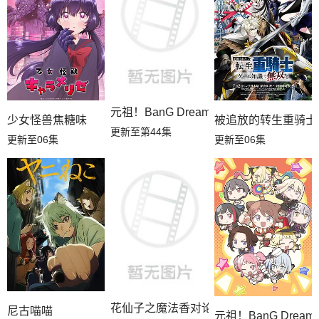
元祖！BanG Dream酱
少女怪兽焦糖味
被追放的转生重骑士
更新至第44集
更新至06集
更新至06集
花仙子之魔法香对论
尼古喵喵
元祖！BanG Dream