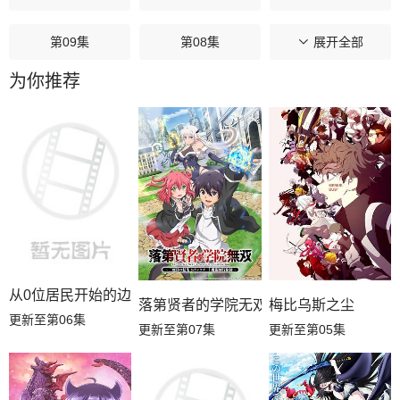
第09集
第08集
第07集
展开全部
为你推荐
第06集
第05集
第04集
第03集
第02集
第01集
从0位居民开始的边境领主大人
落第贤者的学院无双第二回转生，S等级
梅比乌斯之尘
更新至第06集
更新至第07集
更新至第05集