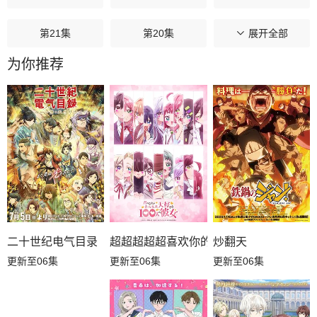
第21集
第20集
第19集
展开全部
为你推荐
第18集
第17集
第16集
第15集
第14集
第13集
第12集
第11集
第10集
第09集
第08集
第07集
第06集
第05集
第04集
超超超超超喜欢你的100个女朋友第三季
炒翻天
二十世纪电气目录
更新至06集
更新至06集
更新至06集
第03集
第02集
第01集