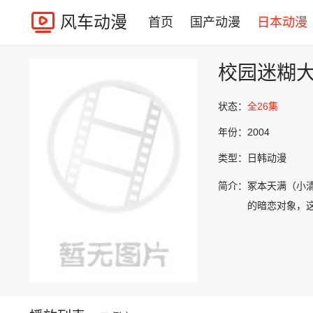
风车动漫
首页
国产动漫
日本动漫
校园迷糊
状态：
全26集
年份：
2004
类型：
日韩动漫
简介：
冢本天满（小
的暗恋对象，这