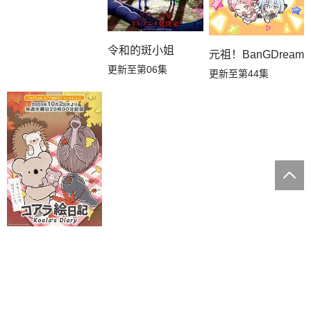
令和的斑小姐
元祖！BanGDream
更新至第06集
更新至第44集
考拉绘日记
更新至第43集
本站只提供WEB页面服务，本站不存储、不制作任何视频。