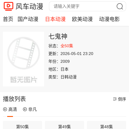
风车动漫
首页
国产动漫
日本动漫
欧美动漫
动漫电影
七鬼神
状态：
全50集
更新：
2026-05-01 23:20
年份：
2009
地区：
日本
类型：
日韩动漫
播放列表
倒序
高清
非凡
第50集
第49集
第48集