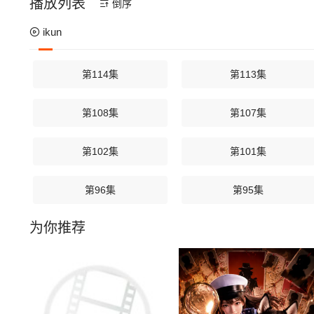
播放列表
倒序
ikun
第114集
第113集
第108集
第107集
第102集
第101集
第96集
第95集
为你推荐
第90集
第89集
第84集
第83集
第78集
第77集