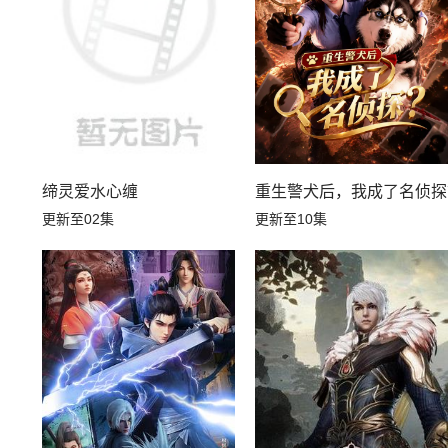
第72集
第71集
第66集
第65集
第60集
第59集
缔灵爱水心缠
重生警犬后，我成了名侦探
第54集
第53集
更新至02集
更新至10集
第48集
第47集
第42集
第41集
第36集
第35集
第30集
第29集