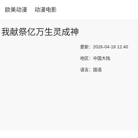
欧美动漫
动漫电影
：我献祭亿万生灵成神
更新：
2026-04-18 12:40
地区：
中国大陆
语言：
国语