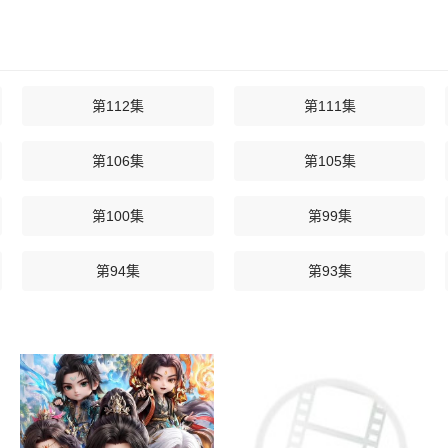
第112集
第111集
第106集
第105集
第100集
第99集
第94集
第93集
第88集
第87集
第82集
第81集
第76集
第75集