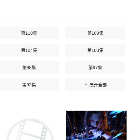
第110集
第109集
第104集
第103集
第98集
第97集
第92集
第91集
展开全部
第86集
第85集
第80集
第79集
第74集
第73集