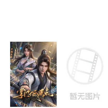
第95集
第94集
第89集
第88集
第83集
第82集
第77集
第76集
第71集
第70集
第65集
第64集
第59集
第58集
第53集
第52集