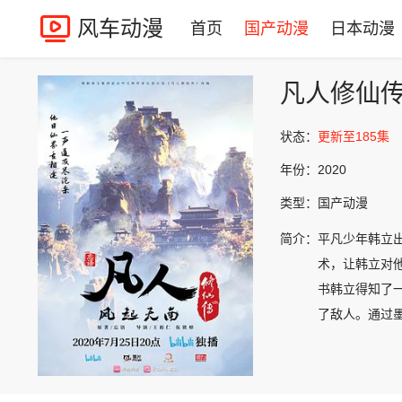
风车动漫
首页
国产动漫
日本动漫
凡人修仙
状态：
更新至185集
年份：
2020
类型：
国产动漫
简介：
平凡少年韩立
术，让韩立对
书韩立得知了
了敌人。通过