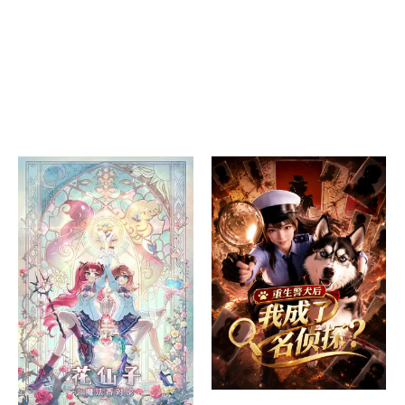
第93集
第92集
第87集
第86集
第81集
第80集
第75集
第74集
第69集
第68集
第63集
第62集
第57集
第56集
第51集
第50集