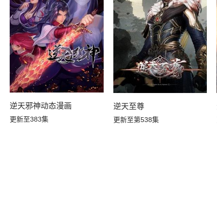
第147集
第146集
第141集
第140集
第135集
第134集
第129集
第128集
逆天邪神动态漫画
逆天至尊
第123集
第122集
更新至383集
更新至第538集
第117集
第116集
第111集
第110集
第105集
第104集
第99集
第98集