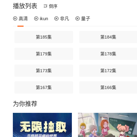
播放列表
倒序
高清
ikun
非凡
量子
第185集
第184集
第179集
第178集
第173集
第172集
第167集
第166集
为你推荐
第161集
第160集
第155集
第154集