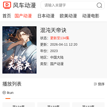
风车动漫
首页
国产动漫
日本动漫
欧美动漫
动漫电影
混沌天帝诀
状态：
更新至134集
更新：
2026-04-11 12:20
年份：
2023
地区：
中国大陆
类型：
国产动漫
播放列表
倒序
ikun
第134集
第133集
第132集