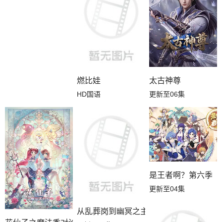
第107集
第106集
第105集
第104集
第103集
第102集
第101集
第100集
第99集
燃比娃
太古神尊
HD国语
更新至06集
第98集
第97集
第96集
第95集
第94集
第93集
第92集
第91集
第90集
是王者啊？第六季
第89集
第88集
第87集
更新至04集
从乱葬岗到幽冥之主
第86集
第85集
第84集