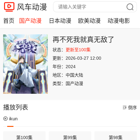
风车动漫
首页
国产动漫
日本动漫
欧美动漫
动漫电影
再不死我就真无敌了
状态：
更新至100集
更新：
2026-03-27 12:00
年份：
2024
地区：
中国大陆
类型：
国产动漫
播放列表
倒序
ikun
第100集
第99集
第98集