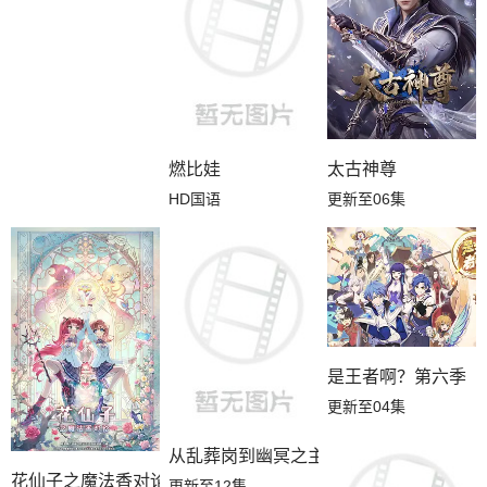
第73集
第72集
第71集
第70集
第69集
第68集
第67集
第66集
第65集
燃比娃
太古神尊
HD国语
更新至06集
第64集
第63集
第62集
第61集
第60集
第59集
第58集
第57集
第56集
是王者啊？第六季
第55集
第54集
第53集
更新至04集
从乱葬岗到幽冥之主
第52集
第51集
第50集
花仙子之魔法香对论
更新至12集