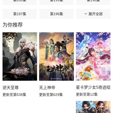
第197集
第196集
第195集
展开全部
为你推荐
第194集
第193集
第192集
第191集
第190集
第189集
第188集
第187集
第186集
第185集
第184集
第183集
第182集
第181集
第180集
星卡梦少女5奇迹绽
逆天至尊
无上神帝
更新至第12集
更新至第538集
更新至第629集
第179集
第178集
第177集
第176集
第175集
第174集