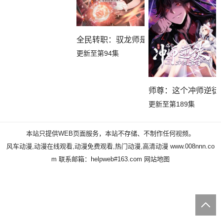
第125集
第124集
第123集
绑定破产AI，我开局氪成大神动态漫
全民转职：驭龙师是最弱职业？动态漫
全球杀戮：开局觉醒
第122集
第121集
第120集
更新至第39集
更新至第94集
更新至第60集
第119集
第118集
第117集
第116集
第115集
第114集
第113集
第112集
第111集
第110集
第109集
第108集
师尊：这个冲师逆徒才不是圣子动态漫
第107集
第106集
第105集
更新至第189集
第104集
第103集
第102集
本站只提供WEB页面服务，本站不存储、不制作任何视频。