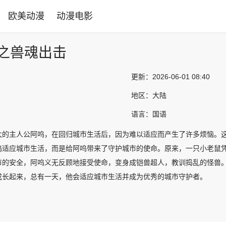
欧美动漫
动漫电影
之兽魂出击
更新：
2026-06-01 08:40
地区：
大陆
语言：
国语
大的主人公阿呜，在回归城市生活后，因为难以适应而产生了许多烦恼。
呜适应城市生活，而是给阿呜带来了守护城市的使命。原来，一只小老鼠
市的安全，阿呜义无反顾地接受使命，变身成铠兽超人，教训捣乱的怪兽
成长起来，总有一天，他会适应城市生活并成为优秀的城市守护者。