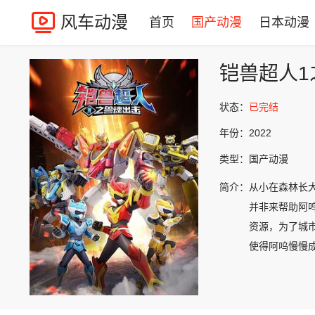
风车动漫
首页
国产动漫
日本动漫
铠兽超人1
状态：
已完结
年份：
2022
类型：
国产动漫
简介：
从小在森林长
并非来帮助阿
资源，为了城
使得阿呜慢慢