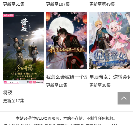
更新至51集
第13集
第12集
第11集
第10集
第09集
第08集
我怎么会嫁给一个反
更新至10集
第07集
第06集
第05集
将夜
更新至17集
第04集
第03集
第02集
第01集
星辰帝女：逆转命运
更新至38集