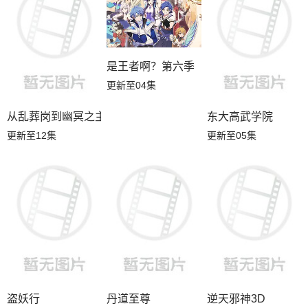
第37集
第36集
第35集
第34集
第33集
第32集
是王者啊？第六季
更新至04集
第31集
第30集
第29集
从乱葬岗到幽冥之主
东大高武学院
更新至12集
更新至05集
第28集
第27集
第26集
第25集
第24集
第23集
丹道至尊
逆天邪神3D
更新至187集
更新至第49集
第22集
第21集
第20集
第19集
第18集
第17集
第16集
第15集
第14集
盗妖行