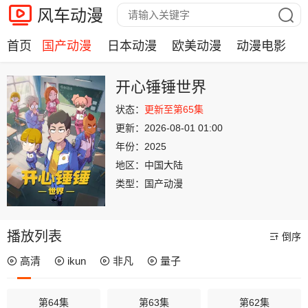
风车动漫
首页
国产动漫
日本动漫
欧美动漫
动漫电影
开心锤锤世界
状态：
更新至第65集
更新：
2026-08-01 01:00
年份：
2025
地区：
中国大陆
类型：
国产动漫
播放列表
倒序
高清
ikun
非凡
量子
第64集
第63集
第62集