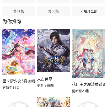
第61集
第60集
第59集
展开全部
为你推荐
第58集
第57集
第56集
第55集
第54集
第53集
第52集
第51集
第50集
第49集
第48集
第47集
第46集
第45集
第44集
太古神尊
星卡梦少女5奇迹绽放
花仙子之魔法香对论
更新至06集
更新至11集
第43集
第42集
第41集
更新至20集
第40集
第39集
第38集