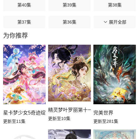
第40集
第39集
第38集
第37集
第36集
第35集
展开全部
为你推荐
第34集
第33集
第32集
第31集
第30集
第29集
第28集
第27集
第26集
第25集
第24集
第23集
第22集
第21集
第20集
精灵梦叶罗丽第十一季（下）
星卡梦少女5奇迹绽放
完美世界
更新至10集
更新至11集
更新至281集
第19集
第18集
第17集