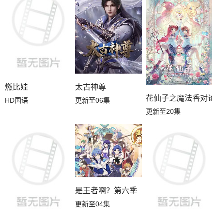
第16集
第15集
第14集
第13集
第12集
第11集
第10集
第09集
第08集
第07集
第06集
第05集
燃比娃
太古神尊
花仙子之魔法香对论
HD国语
更新至06集
第04集
第03集
第02集
更新至20集
第01集
是王者啊？第六季
更新至04集