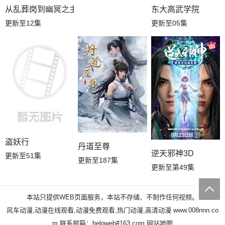
从乱葬岗到幽冥之主
东大高武学院
更新至12集
更新至05集
盗妖行
丹道至尊
逆天邪神3D
更新至51集
更新至187集
更新至第49集
本站只提供WEB页面服务，本站不存储、不制作任何视频。
风车动漫,动漫在线观看,动漫免费观看,热门动漫,高清动漫
www.008nnn.co
m
联系邮箱：helpweb#163.com
网站地图