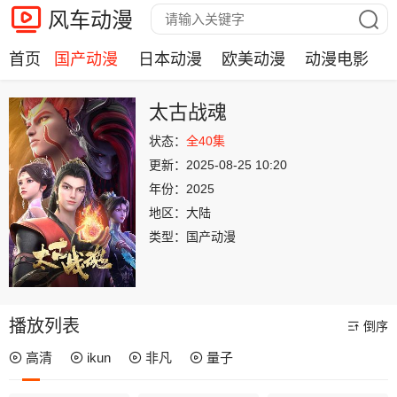
风车动漫
首页
国产动漫
日本动漫
欧美动漫
动漫电影
太古战魂
状态：
全40集
更新：
2025-08-25 10:20
年份：
2025
地区：
大陆
类型：
国产动漫
播放列表
倒序
高清
ikun
非凡
量子