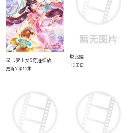
第17集
第16集
第11集
第10集
第05集
第04集
燃比娃
）
星卡梦少女5奇迹绽放
HD国语
更新至第11集