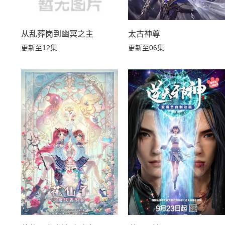
第65集
第64集
从乱葬岗到幽冥之主
太古神尊
第59集
第58集
更新至12集
更新至06集
第53集
第52集
第47集
第46集
第41集
第40集
第35集
第34集
第29集
第28集
第23集
第22集