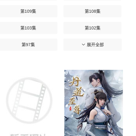
第109集
第108集
第103集
第102集
第97集
第96集
展开全部
第91集
第90集
第85集
第84集
第79集
第78集
第73集
第72集
第67集
第66集