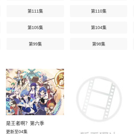
第111集
第110集
第105集
第104集
第99集
第98集
第93集
第92集
第87集
第86集
第81集
第80集
第75集
第74集
是王者啊？第六季
第69集
第68集
更新至04集