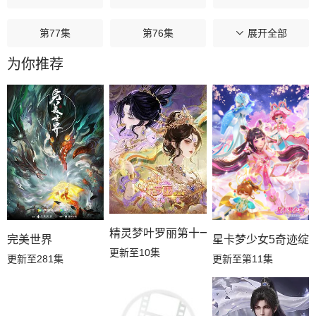
第77集
第76集
第75集
展开全部
为你推荐
第74集
第73集
第72集
第71集
第70集
第69集
第68集
第67集
第66集
第65集
第64集
第63集
第62集
第61集
第60集
精灵梦叶罗丽第十一季（下）
星卡梦少女5奇迹绽
完美世界
更新至10集
更新至第11集
更新至281集
第59集
第58集
第57集
第56集
第55集
第54集