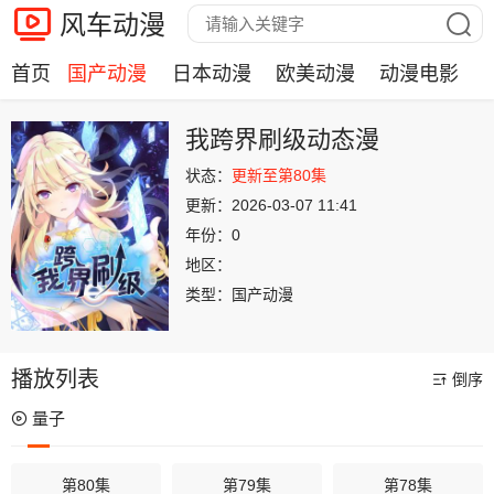
风车动漫
首页
国产动漫
日本动漫
欧美动漫
动漫电影
我跨界刷级动态漫
状态：
更新至第80集
更新：
2026-03-07 11:41
年份：
0
地区：
类型：
国产动漫
播放列表
倒序
量子
第80集
第79集
第78集