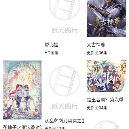
第53集
第52集
第51集
第50集
第49集
第48集
第47集
第46集
第45集
燃比娃
太古神尊
HD国语
更新至06集
第44集
第43集
第42集
第41集
第40集
第39集
第38集
第37集
第36集
是王者啊？第六季
第35集
第34集
第33集
更新至04集
从乱葬岗到幽冥之主
第32集
第31集
第30集
花仙子之魔法香对论
更新至12集