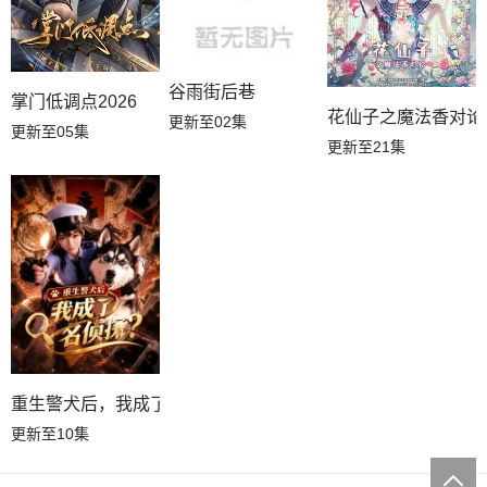
谷雨街后巷
掌门低调点2026
花仙子之魔法香对论
更新至02集
更新至05集
更新至21集
重生警犬后，我成了名侦探？
更新至10集