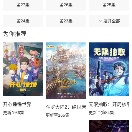
第27集
第26集
第25集
第24集
第23集
第22集
展开全部
为你推荐
第21集
第20集
第19集
第18集
第17集
第16集
第15集
第14集
第13集
第12集
第11集
第10集
第09集
第08集
第07集
无限抽取：开局核平
开心锤锤世界
斗罗大陆2：绝世唐门
更新至第84集
更新至66集
更新至165集
第06集
第05集
第04集