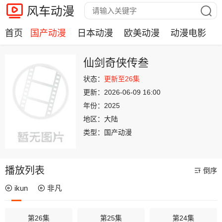
风车动漫
首页
国产动漫
日本动漫
欧美动漫
动漫电影
仙剑奇侠传叁
状态：
更新至26集
更新：
2026-06-09 16:00
年份：
2025
地区：
大陆
类型：
国产动漫
播放列表
倒序
ikun
非凡
第26集
第25集
第24集