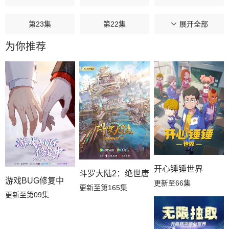
第23集
第22集
第21集
展开全部
为你推荐
第20集
第19集
第18集
第17集
第16集
第15集
第14集
第13集
第12集
第11集
第10集
第09集
第08集
第07集
第06集
开心锤锤世界
斗罗大陆2：绝世唐门
游戏BUG修复中
更新至66集
更新至第165集
第05集
第04集
第03集
更新至第09集
第02集
第01集