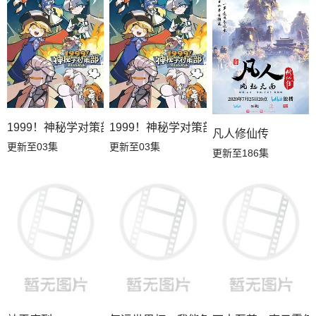
第86集
第85集
第84集
第83集
第82集
第81集
第80集
第79集
第78集
1999！神秘学对策部英语
1999！神秘学对策部国语
凡人修仙传
更新至03集
更新至03集
第77集
第76集
第75集
更新至186集
第74集
第73集
第72集
第71集
第70集
第69集
第68集
第67集
第66集
第65集
第64集
第63集