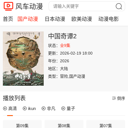
风车动漫
首页
国产动漫
日本动漫
欧美动漫
动漫电影
中国奇谭2
状态：
全9集
更新：
2026-02-19 18:00
年份：
2026
地区：
大陆
类型：
冒险,国产动漫
播放列表
倒序
高清
ikun
非凡
量子
第09集
第08集
第07集