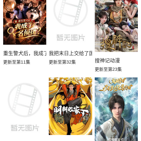
重生警犬后，我成了名侦探？
我把末日上交给了国家
搜神记动漫
更新至第11集
更新至第32集
更新至第23集