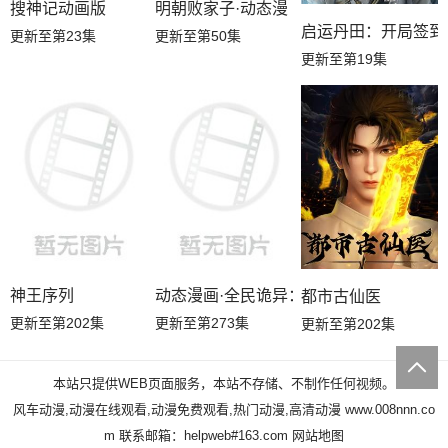
搜神记动画版
明朝败家子·动态漫
启运丹田：开局签到
更新至第23集
更新至第50集
更新至第19集
神王序列
动态漫画·全民诡异：开局掌握零元购
都市古仙医
更新至第202集
更新至第273集
更新至第202集
本站只提供WEB页面服务，本站不存储、不制作任何视频。
风车动漫,动漫在线观看,动漫免费观看,热门动漫,高清动漫
www.008nnn.co
m
联系邮箱：helpweb#163.com
网站地图