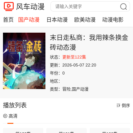
风车动漫
首页
国产动漫
日本动漫
欧美动漫
动漫电影
末日走私商：我用辣条换金
砖动态漫
状态：
更新至122集
更新：
2026-05-07 22:20
年份：
0
地区：
类型：
冒险,国产动漫
播放列表
倒序
高清